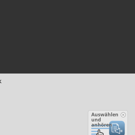
k
Auswählen
und
anhören