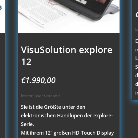
k
D
VisuSolution explore
i
L
12
S
d
€
1.990,00
d
i
kostenloser Versand
Sie ist die Größte unter den
elektronischen Handlupen der explore-
Serie.
Mit ihrem 12“ großen HD-Touch Display