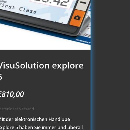
VisuSolution explore
5
€
810,00
ostenloser Versand
it der elektronischen Handlupe
xplore 5 haben Sie immer und überall